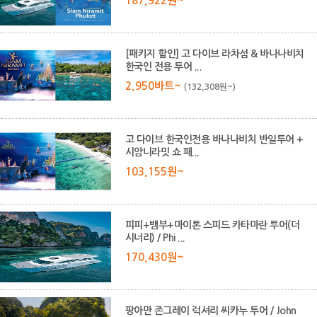
187,922원~
[패키지 할인] 고 다이브 라차섬 & 바나나비치
한국인 전용 투어 ...
2,950바트~
(132,308원~)
고 다이브 한국인전용 바나나비치 반일투어 +
시암니라밋 쇼 패...
103,155원~
피피+뱀부+마이톤 스피드 카타마란 투어(더
시너리) / Phi ...
170,430원~
팡아만 존그레이 럭셔리 씨카누 투어 / John