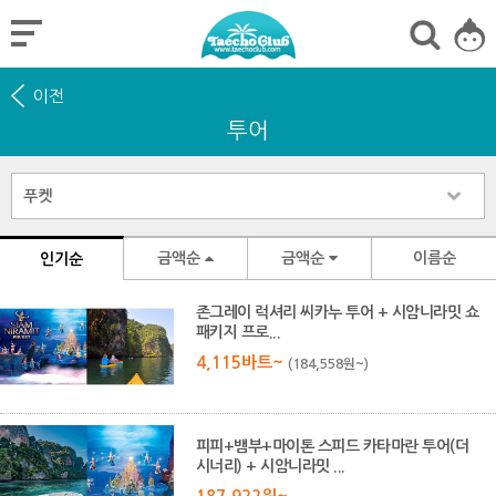
이전
투어
금액순
금액순
이름순
인기순
존그레이 럭셔리 씨카누 투어 + 시암니라밋 쇼
패키지 프로...
4,115바트~
(184,558원~)
피피+뱀부+마이톤 스피드 카타마란 투어(더
시너리) + 시암니라밋 ...