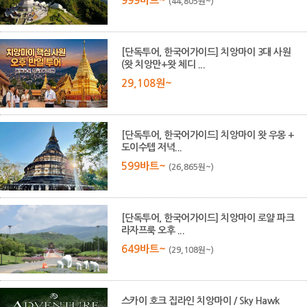
999바트~
(44,805원~)
[단독투어, 한국어가이드] 치앙마이 3대 사원
(왓 치앙만+왓 체디 ...
29,108원~
[단독투어, 한국어가이드] 치앙마이 왓 우몽 +
도이수텝 저녁...
599바트~
(26,865원~)
[단독투어, 한국어가이드] 치앙마이 로얄 파크
라자프룩 오후 ...
649바트~
(29,108원~)
스카이 호크 집라인 치앙마이 / Sky Hawk