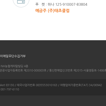
푸 켓 : 하나 125-910007-83804
예금주 (주)태초클럽
이메일무단수집거부
-8 NH농협캐피탈빌딩 4층
4 / 관광사업자등록번호 제2010-000003호 / 통신판매업신고번호 제2015-서울영등포-1486
g Phuket 83130 / 태국사업자번호 0835553010163 / 여행업허가증번호(TAT) 34/00942
: 081-797-6110