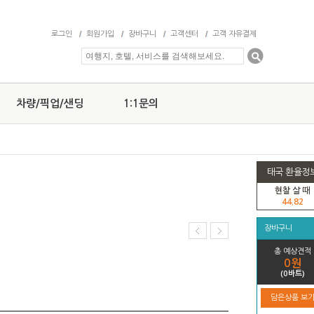
로그인
회원가입
장바구니
고객센터
고객 자유결제
차량/픽업/샌딩
1:1문의
태국 환율정
현찰 살 때
44.82
장바구니
총 예상견적
0원
(0바트)
담은상품 보