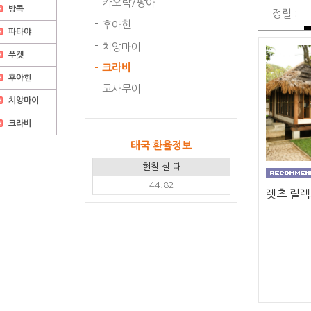
카오락/팡아
방콕
정렬 :
후아힌
파타야
치앙마이
푸켓
크라비
후아힌
코사무이
치앙마이
크라비
태국 환율정보
현찰 살 때
44.82
렛츠 릴렉