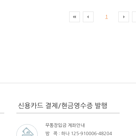
1
신용카드 결제/현금영수증 발행
무통장입금 계좌안내
방 콕 : 하나 125-910006-48204