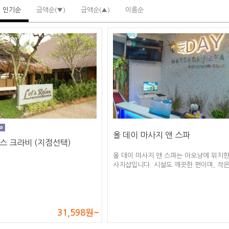
인기순
금액순(▼)
금액순(▲)
이름순
올 데이 마사지 앤 스파
스 크라비 (지점선택)
올 데이 마사지 앤 스파는 아오낭에 위치한
사지샵입니다. 시설도 깨끗한 편이며, 작은
모의 로컬 마사지 샵입니다.
31,598원~