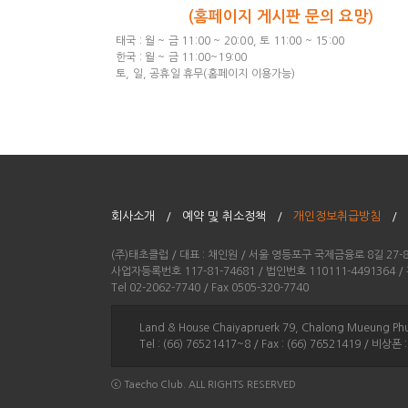
(홈페이지 게시판 문의 요망)
태국 : 월 ~ 금 11:00 ~ 20:00, 토 11:00 ~ 15:00
한국 : 월 ~ 금 11:00~19:00
토, 일, 공휴일 휴무(홈페이지 이용가능)
회사소개 /
예약 및 취소정책 /
개인정보취급방침
/
(주)태초클럽 / 대표 : 채인원 / 서울 영등포구 국제금융로 8길 27
사업자등록번호 117-81-74681 / 법인번호 110111-449136
Tel 02-2062-7740 / Fax 0505-320-7740
Land & House Chaiyapruerk 79, Chalong Mueun
Tel : (66) 76521417~8 / Fax : (66) 76521419 / 비상폰 
ⓒ Taecho Club. ALL RIGHTS RESERVED