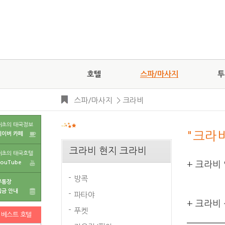
호텔
스파/마사지
투
스파/마사지
>
크라비
태초의 태국정보
"크라
네이버 카페
크라비 현지 크라비
태초의 태국호텔
YouTube
+ 크라비
방콕
무통장
입금 안내
파타야
+ 크라비
푸켓
베스트 호텔