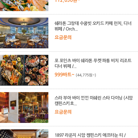
112,050원~
쉐라톤 그랑데 수쿰빗 오키드 카페 런치, 디너
뷔페 / Orch...
요금문의
포 포인츠 바이 쉐라톤 푸켓 파통 비치 리조트
디너 뷔페 /...
999바트~
(44,775원~)
스라 부아 바이 낀낀 미쉐린 스타 다이닝 (시암
캠핀스키호...
요금문의
1897 라운지 시암 켐핀스키 애프터눈 티 /