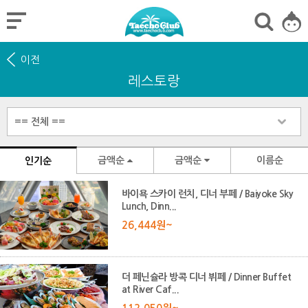
이전
레스토랑
금액순
금액순
이름순
인기순
바이욕 스카이 런치, 디너 부페 / Baiyoke Sky
Lunch, Dinn...
26,444원~
더 페닌슐라 방콕 디너 뷔페 / Dinner Buffet
at River Caf...