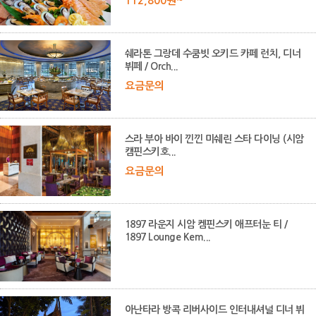
112,800원~
쉐라톤 그랑데 수쿰빗 오키드 카페 런치, 디너
뷔페 / Orch...
요금문의
스라 부아 바이 낀낀 미쉐린 스타 다이닝 (시암
캠핀스키호...
요금문의
1897 라운지 시암 켐핀스키 애프터눈 티 /
1897 Lounge Kem...
아난타라 방콕 리버사이드 인터내셔널 디너 뷔