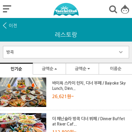
이전
레스토랑
금액순
금액순
이름순
인기순
바이욕 스카이 런치, 디너 부페 / Baiyoke Sky
Lunch, Dinn...
26,621원~
더 페닌슐라 방콕 디너 뷔페 / Dinner Buffet
at River Caf...