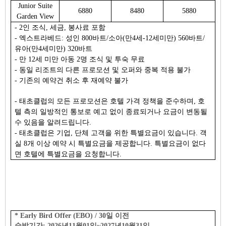
Junior Suite
6880
8480
5880
Garden View
- 2인 조식, 세금, 봉사료 포함
- 엑스트라베드: 성인 800바트/소아(만4세-12세미만) 560바트/
유아(만4세미만) 320바트
- 만 12세 미만 아동 2명 조식 및 투숙 무료
- 동일 리조트의 다른 프로모션 및 오퍼와 중복 적용 불가
- 기존의 예약건 취소 후 재예약 불가
- 태초클럽의 모든 프로모션은 호텔 가격 정책을 준수하며, 호
텔 측의 일방적인 통보로 예고 없이 종료되거나 요금이 변동될
수 있음을 알려드립니다.
- 태초클럽은 기업, 단체 고객을 위한 특별요금이 있습니다. 객
실 8개 이상 예약 시 특별요금을 제공합니다. 특별요금이 없다
면 호텔에 특별요금을 요청합니다.
* Early Bird Offer (EBO) / 30일 이전
숙박기간: 2026년11월01일~2027년10월31일