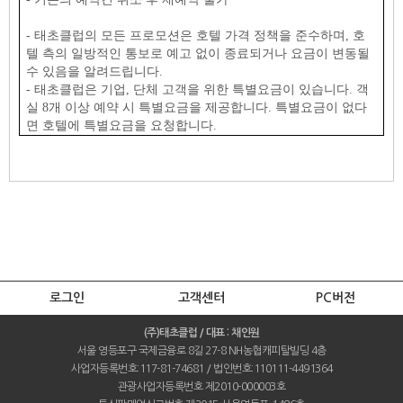
- 태초클럽의 모든 프로모션은 호텔 가격 정책을 준수하며, 호
텔 측의 일방적인 통보로 예고 없이 종료되거나 요금이 변동될
수 있음을 알려드립니다.
- 태초클럽은 기업, 단체 고객을 위한 특별요금이 있습니다. 객
실 8개 이상 예약 시 특별요금을 제공합니다. 특별요금이 없다
면 호텔에 특별요금을 요청합니다.
로그인
고객센터
PC버전
(주)태초클럽 / 대표 : 채인원
서울 영등포구 국제금융로 8길 27-8 NH농협캐피탈빌딩 4층
사업자등록번호:117-81-74681 / 법인번호:110111-4491364
관광사업자등록번호 제2010-000003호