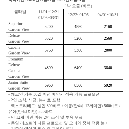
1박 요금 (바트)
룸타입
11/01~12/21
12/22~01/05
04/01~10/31
01/06~03/31
Superior
3200
4880
2160
Garden View
Deluxe
3520
5200
2560
Garden View
Cabana
3760
5360
2800
Garden View
Premium
Deluxe
4800
6400
3840
Cabana
Garden View
Junior Suite
6960
8560
5920
Garden View
- 체크인 기준 30일 이전 예약시 적용 가능 프로모션
- 2인 조식, 세금, 봉사료 포함
- 엑스트라베드: 성인 800바트 / 아동(만4세-12세미만) 560바트 /
유아(만4세미만) 320바트
- 만 12세 미만 아동 2명 조식 및 투숙 무료
- 동일 리조트의 다른 프로모션 및 오퍼와 중복 적용 불가
- 기존의 예약건 취소 후 재예약 불가