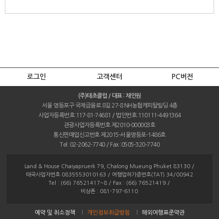
로그인
고객센터
PC버전
(주)태초클럽 / 대표 : 채인원
서울 영등포구 국제금융로 8길 27-8 NH농협캐피탈빌딩 4층
사업자등록번호:117-81-74681 / 법인번호:110111-4491364
관광사업자등록번호 제2010-000003호
통신판매업신고번호 제2015-서울영등포-1486호
Tel :02-2062-7740 / Fax :0505-320-7740
Land & House Chaiyapruerk 79, Chalong Mueung Phuket 83130 /
태국사업자번호 0835553010163 / 여행업허가증번호(TAT) 34/00942
Tel : (66) 76521417~8 / Fax : (66) 76521419 /
비상폰 : 081-797-6110
예약 및 취소정책
개인정보취급방침
해외여행표준약관