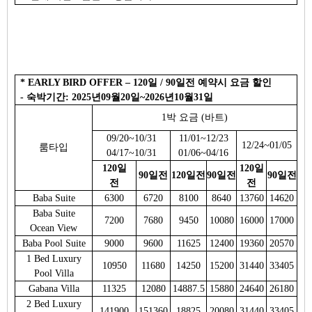
* EARLY BIRD OFFER – 120일 / 90일전 예약시 요금 할인
- 숙박기간: 2025년09월20일~2026년10월31일
1박 요금 (바트)
09/20~10/31
11/01~12/23
12/24~01/05
룸타입
04/17~10/31
01/06~04/16
120일
120일
90일전
120일전
90일전
90일전
전
전
Baba Suite
6300
6720
8100
8640
13760
14620
Baba Suite
7200
7680
9450
10080
16000
17000
Ocean View
Baba Pool Suite
9000
9600
11625
12400
19360
20570
1 Bed Luxury
10950
11680
14250
15200
31440
33405
Pool Villa
Gabana Villa
11325
12080
14887.5
15880
24640
26180
2 Bed Luxury
141900
151360
18825
20080
31440
33405