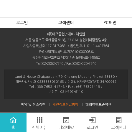
로그인
고객센터
PC버전
(주)태초클럽 / 대표 : 채인원
서울 영등포구 국제금융로 8길 27-8 NH농협캐피탈빌딩 4층
사업자등록번호:117-81-74681 / 법인번호:110111-4491364
관광사업자등록번호 제2010-000003호
통신판매업신고번호 제2015-서울영등포-1486호
Tel :02-2062-7740 / Fax :0505-320-7740
Land & House Chaiyapruerk 79, Chalong Mueung Phuket 83130 /
태국사업자번호 0835553010163 / 여행업허가증번호(TAT) 34/00942
Tel : (66) 76521417~8 / Fax : (66) 76521419 /
비상폰 : 081-797-6110
예약 및 취소정책
개인정보취급방침
해외여행표준약관
홈
전체메뉴
나의예약
로그인
고객센터
ⓒ Taecho Club. ALL RIGHTS RESERVED