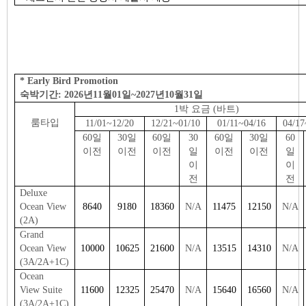
* Early Bird Promotion
숙박기간: 2026년11월01일~2027년10월31일
1박 요금 (바트)
룸타입
11/01~12/20
12/21~01/10
01/11~04/16
04/17
60일
30일
60일
30
60일
30일
60
이전
이전
이전
일
이전
이전
일
이
이
전
전
Deluxe
Ocean View
8640
9180
18360
N/A
11475
12150
N/A
(2A)
Grand
Ocean View
10000
10625
21600
N/A
13515
14310
N/A
(3A/2A+1C)
Ocean
View Suite
11600
12325
25470
N/A
15640
16560
N/A
(3A/2A+1C)