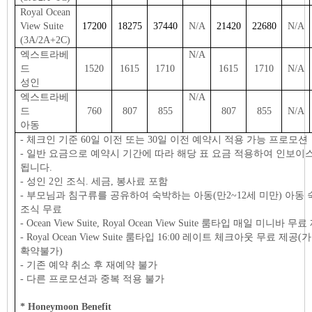
Royal Ocean
View Suite
17200
18275
37440
N/A
21420
22680
N/A
(3A/2A+2C)
엑스트라베
N/A
드
1520
1615
1710
1615
1710
N/A
성인
엑스트라베
N/A
드
760
807
855
807
855
N/A
아동
- 체크인 기준 60일 이전 또는 30일 이전 예약시 적용 가능 프로모션
- 일반 요금으로 예약시 기간에 따라 해당 표 요금 적용하여 인보이
됩니다.
- 성인 2인 조식. 세금, 봉사료 포함
- 부모님과 침구류를 공유하여 숙박하는 아동(만2~12세 미만) 아동 
조식 무료
- Ocean View Suite, Royal Ocean View Suite 룸타입 매일 미니바 무
- Royal Ocean View Suite 룸타입 16:00 레이트 체크아웃 무료 제공(
확약불가)
- 기존 예약 취소 후 재예약 불가
- 다른 프로모션과 중복 적용 불가
* Honeymoon Benefit