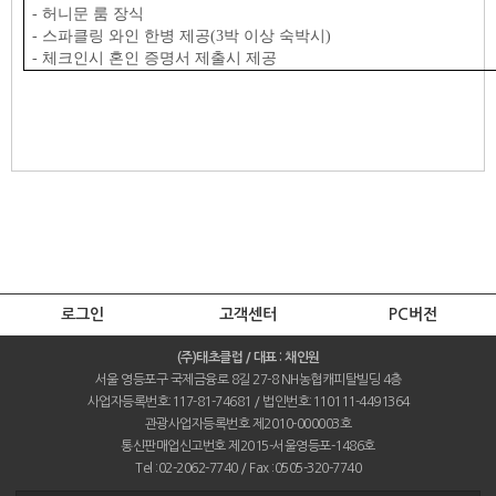
- 허니문 룸 장식
- 스파클링 와인 한병 제공(3박 이상 숙박시)
- 체크인시 혼인 증명서 제출시 제공
로그인
고객센터
PC버전
(주)태초클럽 / 대표 : 채인원
서울 영등포구 국제금융로 8길 27-8 NH농협캐피탈빌딩 4층
사업자등록번호:117-81-74681 / 법인번호:110111-4491364
관광사업자등록번호 제2010-000003호
통신판매업신고번호 제2015-서울영등포-1486호
Tel :02-2062-7740 / Fax :0505-320-7740