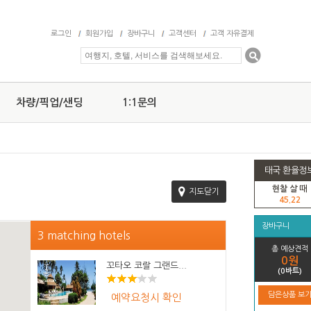
로그인
회원가입
장바구니
고객센터
고객 자유결제
차량/픽업/샌딩
1:1문의
태국 환율정
현찰 살 때
지도닫기
45.22
장바구니
3 matching hotels
총 예상견적
0원
꼬타오 코랄 그랜드...
(0바트)
담은상품 보
예약요청시 확인