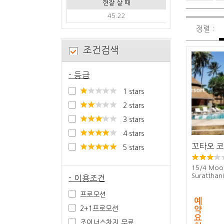
현찰 살 때
45.22
정렬 :
조건검색
- 등급
1 stars
2 stars
3 stars
4 stars
꼬타오 코
5 stars
15/4 Moo 
Suratthan
- 이용조건
프로모션
예
2+1프로모션
약
요
조이너스차지 무료