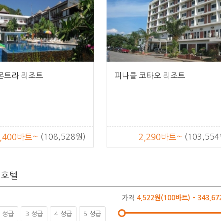
 몬트라 리조트
피나클 코타오 리조트
,400바트~
(108,528원)
2,290바트~
(103,554
 호텔
가격
4,522원(100바트) - 343,6
2 성급
3 성급
4 성급
5 성급