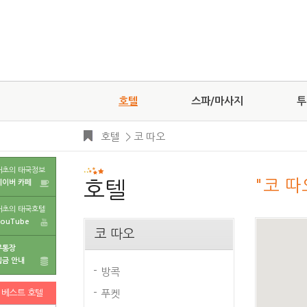
호텔
스파/마사지
투
호텔
>
코 따오
태초의 태국정보
"코 따
네이버 카페
호텔
태초의 태국호텔
YouTube
코 따오
무통장
입금 안내
방콕
베스트 호텔
푸켓