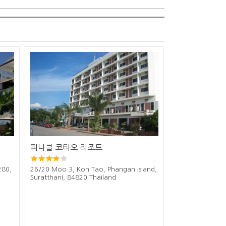
피나클 코타오 리조트
280,
26/20 Moo 3, Koh Tao, Phangan Island,
Suratthani, 84820 Thailand