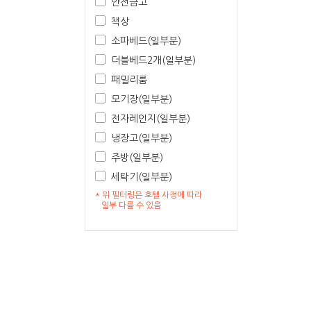
안전금고
책상
소파베드(일부분)
더블베드2개(일부분)
패밀리룸
모기장(일부분)
전자레인지(일부분)
냉장고(일부분)
주방(일부분)
세탁기(일부분)
* 위 필터링은 호텔 사정에 따라
일부 다를 수 있음