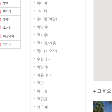
파타야
방콕
크라비
파타야
후아힌(차암)
푸켓
치앙마이
후아힌
코사무이
치앙마이
코사멧/라용
크라비
팡아(카오락)
수랏타니
치앙라이
아유타야
코창
피피섬
+ 코 따
코팡간
카오야이