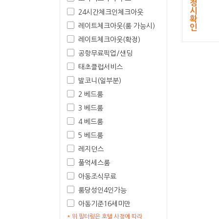
청
시
24시간체크인체크아웃
확
레이트체크아웃(룸 가능시)
인
레이트체크아웃(확정)
공항무료픽업/샌딩
태초클럽서비스
발코니(일부분)
2 베드룸
3 베드룸
4 베드룸
5 베드룸
레지던스
풀억세스룸
아동조식무료
룸당성인4인가능
아동기준16세미만
* 위 필터링은 호텔 사정에 따라