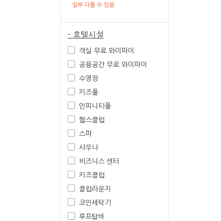
일부 다를 수 있음
- 호텔시설
객실 무료 와이파이
공용공간 무료 와이파이
수영장
키즈풀
인피니티풀
헬스클럽
스파
사우나
비즈니스 센터
키즈클럽
클럽라운지
코인세탁기
루프탑바