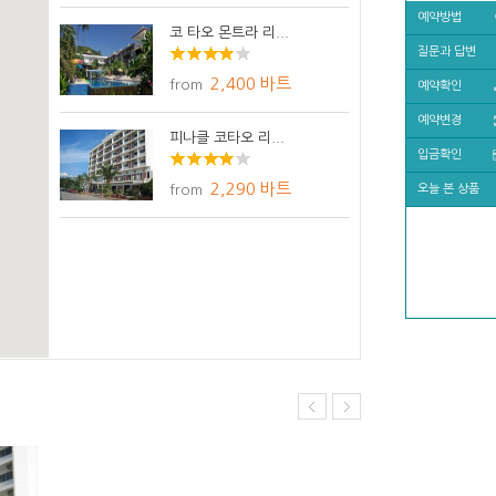
예약방법
코 타오 몬트라 리...
질문과 답변
2,400 바트
from
예약확인
예약변경
피나클 코타오 리...
입금확인
2,290 바트
from
오늘 본 상품