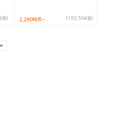
8원)
(103,554원)
2,290바트~