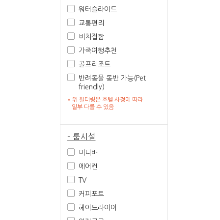
워터슬라이드
교통편리
비치접함
가족여행추천
골프리조트
반려동물 동반 가능(Pet
friendly)
* 위 필터링은 호텔 사정에 따라
일부 다를 수 있음
- 룸시설
미니바
에어컨
TV
커피포트
헤어드라이어