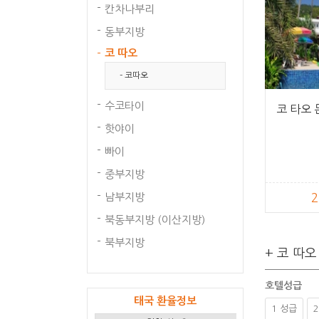
칸차나부리
동부지방
코 따오
- 코따오
수코타이
코 타오
핫야이
빠이
중부지방
남부지방
2
북동부지방 (이산지방)
북부지방
+ 코 따오
호텔성급
태국 환율정보
1 성급