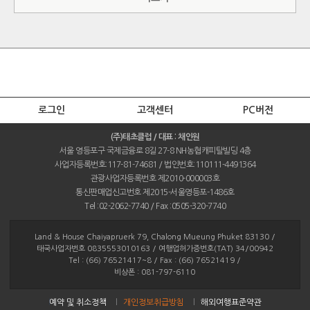
로그인
고객센터
PC버전
(주)태초클럽 / 대표 : 채인원
서울 영등포구 국제금융로 8길 27-8 NH농협캐피탈빌딩 4층
사업자등록번호:117-81-74681 / 법인번호:110111-4491364
관광사업자등록번호 제2010-000003호
통신판매업신고번호 제2015-서울영등포-1486호
Tel :02-2062-7740 / Fax :0505-320-7740
Land & House Chaiyapruerk 79, Chalong Mueung Phuket 83130 /
태국사업자번호 0835553010163 / 여행업허가증번호(TAT) 34/00942
Tel : (66) 76521417~8 / Fax : (66) 76521419 /
비상폰 : 081-797-6110
예약 및 취소정책
개인정보취급방침
해외여행표준약관