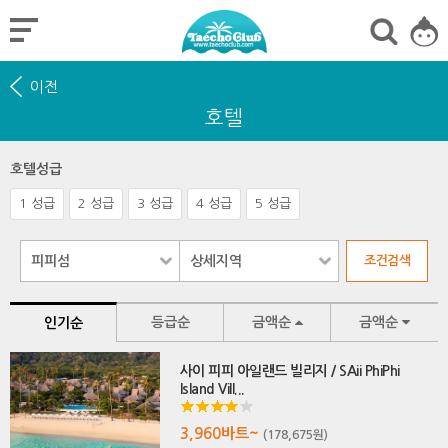
이전
호텔
호텔성급
1 성급
2 성급
3 성급
4 성급
5 성급
등급순
금액순
금액순
인기순
사이 피피 아일랜드 빌리지 / SAii PhiPhi
Island Vill...
3,960바트~
(178,675원)