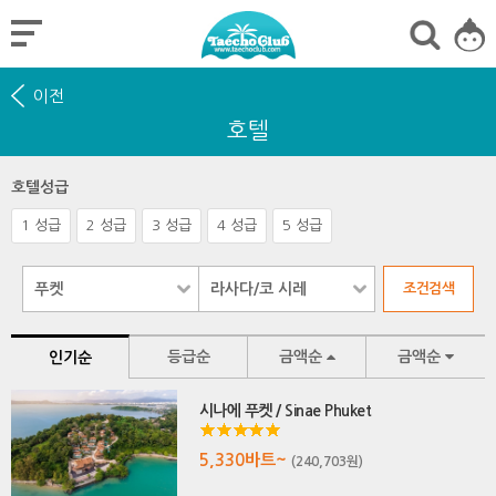
이전
호텔
호텔성급
1 성급
2 성급
3 성급
4 성급
5 성급
등급순
금액순
금액순
인기순
시나에 푸켓 / Sinae Phuket
5,330바트~
(240,703원)