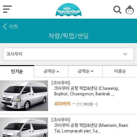
이전
차량/픽업/샌딩
금액순
금액순
이름순
인기순
[코사무이]
코사무이 공항 픽업&샌딩 (Chaweng,
Bophut, Choengmon, Bankrak ...
400바트 ~
(17,992원 ~)
[코사무이]
코사무이 공항 픽업&샌딩 (Maenam, Baan
Tai, Lomprayah pier, Sa...