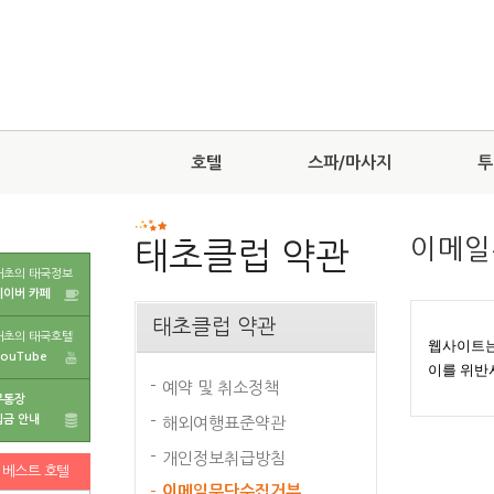
호텔
스파/마사지
투
이메일
태초클럽 약관
태초의 태국정보
네이버 카페
태초클럽 약관
태초의 태국호텔
웹사이트는
YouTube
이를 위반
예약 및 취소정책
무통장
입금 안내
해외여행표준약관
개인정보취급방침
베스트 호텔
이메일무단수집거부