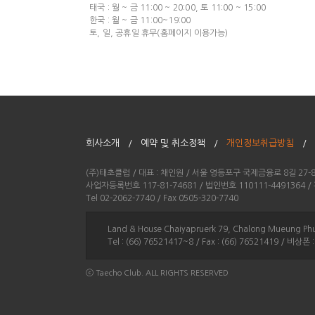
태국 : 월 ~ 금 11:00 ~ 20:00, 토 11:00 ~ 15:00
한국 : 월 ~ 금 11:00~19:00
토, 일, 공휴일 휴무(홈페이지 이용가능)
회사소개 /
예약 및 취소정책 /
개인정보취급방침
/
(주)태초클럽 / 대표 : 채인원 / 서울 영등포구 국제금융로 8길 27
사업자등록번호 117-81-74681 / 법인번호 110111-449136
Tel 02-2062-7740 / Fax 0505-320-7740
Land & House Chaiyapruerk 79, Chalong Mueun
Tel : (66) 76521417~8 / Fax : (66) 76521419 / 비상폰 
ⓒ Taecho Club. ALL RIGHTS RESERVED