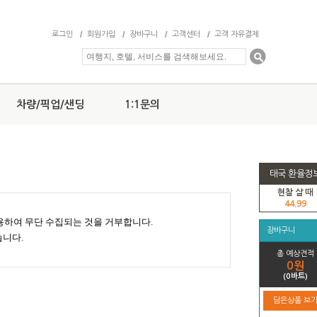
로그인
회원가입
장바구니
고객센터
고객 자유결제
차량/픽업/샌딩
1:1문의
태국 환율정
현찰 살 때
44.99
용하여 무단 수집되는 것을 거부합니다.
장바구니
니다.
총 예상견적
0원
(0바트)
담은상품 보