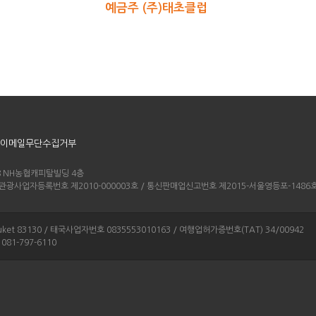
예금주 (주)태초클럽
이메일무단수집거부
-8 NH농협캐피탈빌딩 4층
4 / 관광사업자등록번호 제2010-000003호 / 통신판매업신고번호 제2015-서울영등포-1486
g Phuket 83130 / 태국사업자번호 0835553010163 / 여행업허가증번호(TAT) 34/00942
: 081-797-6110